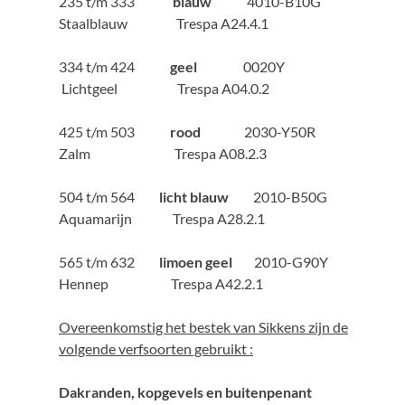
235 t/m 333
blauw
4010-B10G
Staalblauw Trespa A24.4.1
334 t/m 424
geel
0020Y
Lichtgeel Trespa A04.0.2
425 t/m 503
rood
2030-Y50R
Zalm Trespa A08.2.3
504 t/m 564
licht blauw
2010-B50G
Aquamarijn Trespa A28.2.1
565 t/m 632
limoen geel
2010-G90Y
Hennep Trespa A42.2.1
Overeenkomstig het bestek van Sikkens zijn de
volgende verfsoorten gebruikt :
Dakranden, kopgevels en buitenpenant