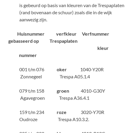
is gebeurd op basis van kleuren van de Trespaplaten
(rand bovenaan de schuur) zoals die in de wijk
aanwezig zijn.
Huisnummer verfkleur Verfnummer
gebasseerd op Trespaplaten
kleur
nummer
001 t/m 076
oker
1040-Y20R
Zonnegeel Trespa A05.1.4
079 t/m 158
groen
4010-G30Y
Agavegroen Trespa A36.4.1
159 t/m 234
roze
3020-Y70R
Oudroze Trespa A10.3.2.